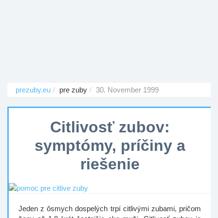
prezuby.eu
pre zuby
30. November 1999
Citlivosť zubov:
symptómy, príčiny a
riešenie
Jeden z ôsmych dospelých trpí citlivými zubami, pričom