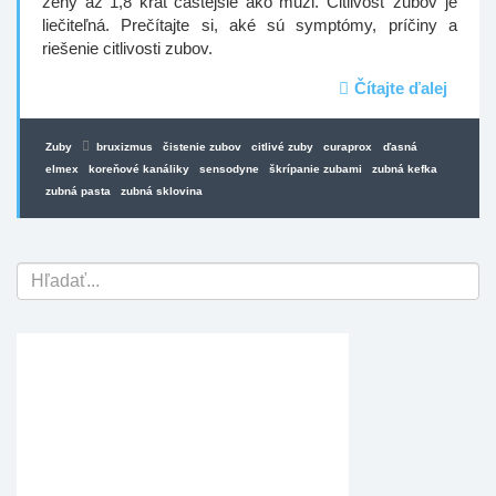
ženy až 1,8 krát častejšie ako muži. Citlivosť zubov je
liečiteľná. Prečítajte si, aké sú symptómy, príčiny a
riešenie citlivosti zubov.
Čítajte ďalej
Zuby
bruxizmus
čistenie zubov
citlivé zuby
curaprox
ďasná
elmex
koreňové kanáliky
sensodyne
škrípanie zubami
zubná kefka
zubná pasta
zubná sklovina