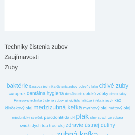
Techniky čistenia zubov
Zaujímavosti
Zuby
baktérie
citlivé zuby
Bassova technika čistenia zubov
bolesť v krku
dentálna hygiena
curaprox
detské zúbky
dentálna niť
elmex
fakty
kaz
Fonesova technika čistenia zubov
gingivitída
halitóza
infekcia
jazyk
medzizubná kefka
klinčekový olej
myrhový olej
mätový olej
plak
parodontitída
ortodontický strojček
pH
sliny
strach zo zubára
zdravie ústnej dutiny
svieži dych
tea tree olej
zubná kefka